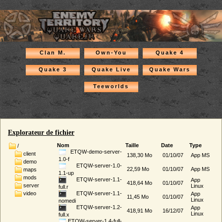
Clan M.
Own-You
Quake 4
Quake 3
Quake Live
Quake Wars
Teeworlds
Explorateur de fichier
Nom
Taille
Date
Type
/
ETQW-demo-server-
client
138,30 Mo
01/10/07
App MS
1.0-f
demo
ETQW-server-1.0-
22,59 Mo
01/10/07
App MS
maps
1.1-up
mods
ETQW-server-1.1-
App
418,64 Mo
01/10/07
server
Linux
full.r
video
ETQW-server-1.1-
App
11,45 Mo
01/10/07
Linux
nomedi
ETQW-server-1.2-
App
418,91 Mo
16/12/07
Linux
full.x
ETQW-server-1.4-full-