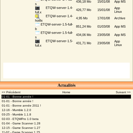
436,18 Mo
15/01/08
App MS
s
ETQW-server-1.4-
App
426,77 Mo
15/01/08
Linux
full.x
ETQW-server-1.4-
4,95 Mo
17/01/08
Archive
hotfix
ETQW-server-1.5-full-
851,24 Mo
01/03/08
App MS
b
ETQW-server-1.5-full-
434,06 Mo
23/05/08
App MS
s
ETQW-server-1.5-
App
431,71 Mo
23/05/08
Linux
full.x
Actualités
<< Précédent
Home
Suivant >>
01-01 - Bonne année !
01-01 - Bonne année !
01-01 - Bonne année 2011 !
12-16 - Mumble 1.2.0
03-25 - Mumble 1.1.8
02-03 - ETQWPro 1.0 beta
01-04 - Game Scanner 1.28
12-15 - Game Scanner 1.27
11-02 - Game Scanner 1.25