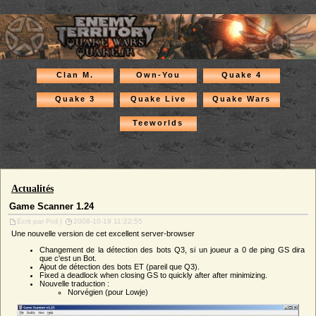
Clan M.
Own-You
Quake 4
Quake 3
Quake Live
Quake Wars
Teeworlds
Actualités
Game Scanner 1.24
Ecrit par Poil |
2008-10-19 11:22:55
Une nouvelle version de cet excellent server-browser
Changement de la détection des bots Q3, si un joueur a 0 de ping GS dira
que c'est un Bot.
Ajout de détection des bots ET (pareil que Q3).
Fixed a deadlock when closing GS to quickly after after minimizing.
Nouvelle traduction :
Norvégien (pour Lowje)