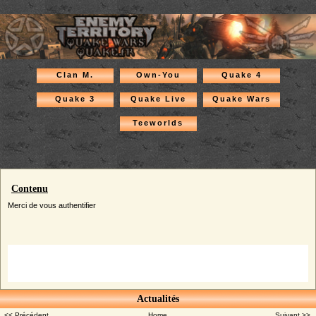
Clan M.
Own-You
Quake 4
Quake 3
Quake Live
Quake Wars
Teeworlds
Contenu
Merci de vous authentifier
Actualités
<< Précédent
Home
Suivant >>