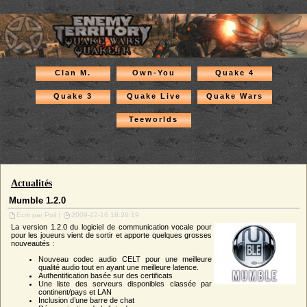
Clan M.
Own-You
Quake 4
Quake 3
Quake Live
Quake Wars
Teeworlds
Actualités
Mumble 1.2.0
Ecrit par Poil |
2009-12-16 18:26:19
La version 1.2.0 du logiciel de communication vocale pour
pour les joueurs vient de sortir et apporte quelques grosses
nouveautés :
Nouveau codec audio CELT pour une meilleure
qualité audio tout en ayant une meilleure latence.
Authentification basée sur des certificats
Une liste des serveurs disponibles classée par
continent/pays et LAN
Inclusion d’une barre de chat