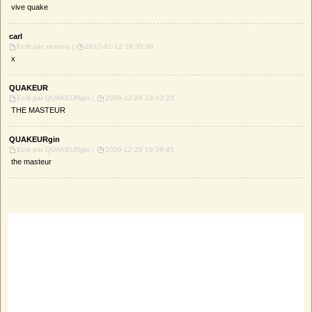
vive quake
carl
Ecrit par xeanea |
2010-01-12 18:35:38
x
QUAKEUR
Ecrit par QUAKEURgin |
2009-12-29 19:43:23
THE MASTEUR
QUAKEURgin
Ecrit par QUAKEURgin |
2009-12-29 19:38:45
the masteur