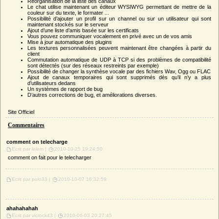
Réorganisation de la liste des canaux
Le chat utilise maintenant un éditeur WYSIWYG permettant de mettre de la
couleur sur du texte, le formater ...
Possibilité d’ajouter un profil sur un channel ou sur un utilisateur qui sont
maintenant stockés sur le serveur
Ajout d’une liste d’amis basée sur les certificats
Vous pouvez communiquer vocalement en privé avec un de vos amis
Mise à jour automatique des plugins
Les textures personnalisées peuvent maintenant être changées à partir du
client
Commutation automatique de UDP à TCP si des problèmes de compatibilité
sont détectés (sur des réseaux restreints par exemple)
Possibilité de changer la synthèse vocale par des fichiers Wav, Ogg ou FLAC
Ajout de canaux temporaires qui sont supprimés dès qu’il n’y a plus
d’utilisateurs dedans
Un systèmes de rapport de bug
D’autres corrections de bug, et améliorations diverses.
Site Officiel
Commentaires
comment on telecharge
Ecrit par lelem |
2010-10-25 19:24:50
comment on fait pour le telecharger
Ecrit par polo33 |
2010-10-07 16:32:59
ahahahahah
Ecrit par vicrock43 |
2010-06-03 20:27:45