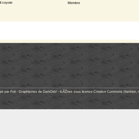
il coyote
Membre
pé par Poil - Graphismes de DarkDaV - IcÃŽnes sous licence Creative Commons (famfam, nu