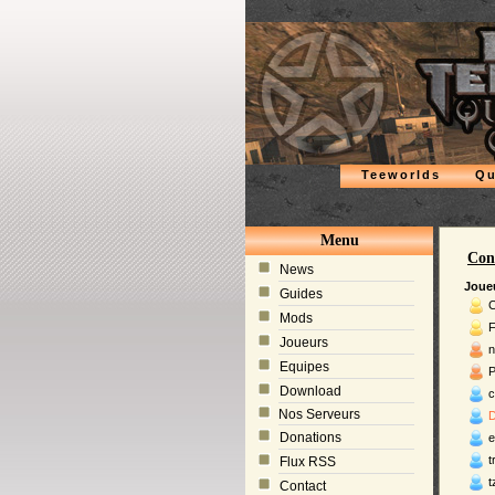
Teeworlds
Qu
Menu
Con
News
Joue
Guides
C
Mods
F
Joueurs
n
Equipes
P
Download
c
Nos Serveurs
D
Donations
e
t
Flux RSS
t
Contact