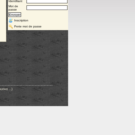
Identifiant
Mot de
passe
Inscription
Perte mot de passe
ovo ...)