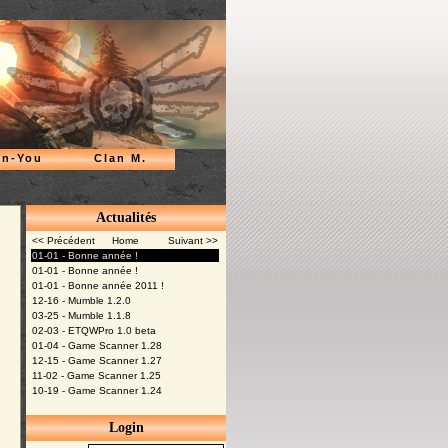
n-You
Clan M.
Actualités
<< Précédent
Home
Suivant >>
01-01 - Bonne année !
01-01 - Bonne année !
01-01 - Bonne année 2011 !
12-16 - Mumble 1.2.0
03-25 - Mumble 1.1.8
02-03 - ETQWPro 1.0 beta
01-04 - Game Scanner 1.28
12-15 - Game Scanner 1.27
11-02 - Game Scanner 1.25
10-19 - Game Scanner 1.24
Login