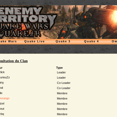
ake Wars
Quake Live
Quake 3
Quake 4
Ow
sultation du Clan
ur
Type
lick
Leader
uriouZz
Leader
irty
Co-Leader
oil
Co-Leader
lic
Membre
urango
Membre
izel
Membre
reut
Membre
zbq
Membre