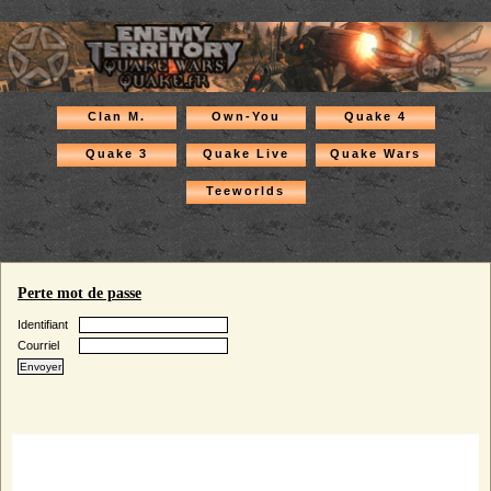
Clan M.
Own-You
Quake 4
Quake 3
Quake Live
Quake Wars
Teeworlds
Perte mot de passe
Identifiant
Courriel