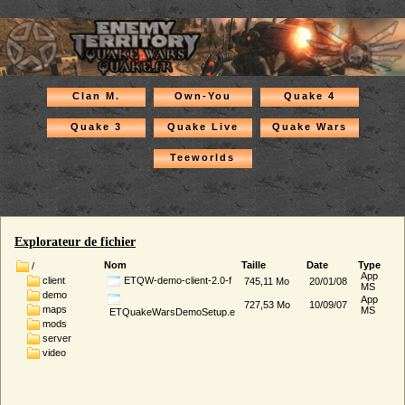
Clan M.
Own-You
Quake 4
Quake 3
Quake Live
Quake Wars
Teeworlds
Explorateur de fichier
Nom
Taille
Date
Type
/
App
client
ETQW-demo-client-2.0-f
745,11 Mo
20/01/08
MS
demo
App
727,53 Mo
10/09/07
maps
MS
ETQuakeWarsDemoSetup.e
mods
server
video